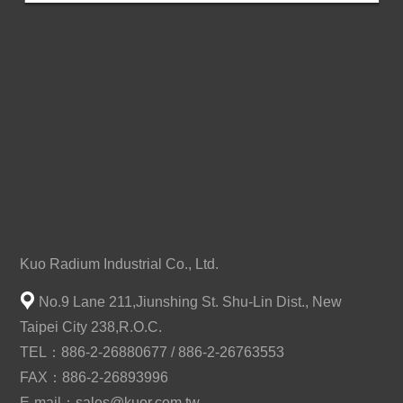
Kuo Radium Industrial Co., Ltd.
No.9 Lane 211,Jiunshing St. Shu-Lin Dist., New
Taipei City 238,R.O.C.
TEL：886-2-26880677 / 886-2-26763553
FAX：886-2-26893996
E-mail：
sales@kuor.com.tw