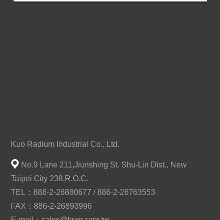
Kuo Radium Industrial Co., Ltd.
No.9 Lane 211,Jiunshing St. Shu-Lin Dist., New
Taipei City 238,R.O.C.
TEL：886-2-26880677 / 886-2-26763553
FAX：886-2-26893996
E-mail：
sales@kuor.com.tw