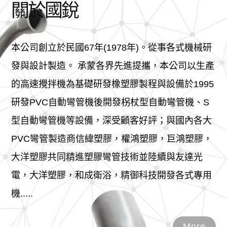
關於國銳
本公司創立於民國67年(1978年)。從事各式機械研
發與設計製造。 承蒙各界先進提攜，本公司以生產
的高速攪拌機為基礎研發橡塑膠製程與設備於1995
研發PVC自動彎管機後開發柺杖型自動彎管機、S
型自動彎管機等設備，深受顧客好評；與國內各大
PVC彎管製造商信緯塑膠，權鴻塑膠，巨鴻塑膠，
大洋塑膠共同精進塑膠彎管技術並陸續與友達光
電，大洋塑膠，和成衛浴，精御科技開發各式專用
機.....
More