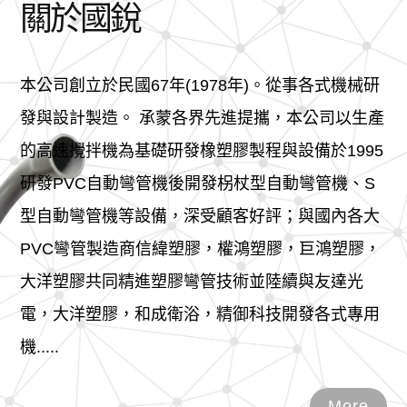
關於國銳
本公司創立於民國67年(1978年)。從事各式機械研
發與設計製造。 承蒙各界先進提攜，本公司以生產
的高速攪拌機為基礎研發橡塑膠製程與設備於1995
研發PVC自動彎管機後開發柺杖型自動彎管機、S
型自動彎管機等設備，深受顧客好評；與國內各大
PVC彎管製造商信緯塑膠，權鴻塑膠，巨鴻塑膠，
大洋塑膠共同精進塑膠彎管技術並陸續與友達光
電，大洋塑膠，和成衛浴，精御科技開發各式專用
機.....
More